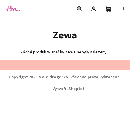
Přejít
na
obsah
Nákupní
Hledat
Přihlášení
Zewa
košík
Žádné produkty značky
Zewa
nebyly nalezeny...
Z
á
Copyright 2026
Moje drogerka
. Všechna práva vyhrazena.
p
a
Vytvořil Shoptet
t
í