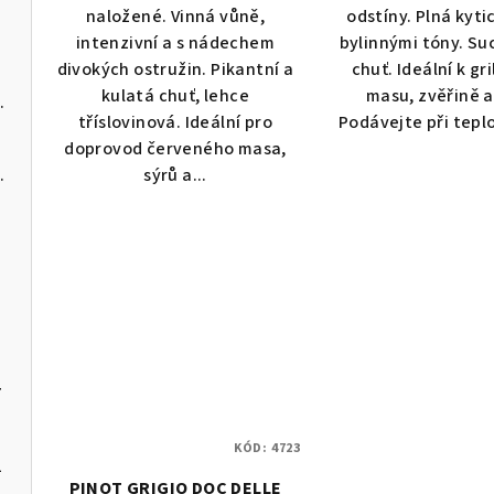
naložené. Vinná vůně,
odstíny. Plná kyti
intenzivní a s nádechem
bylinnými tóny. Su
divokých ostružin. Pikantní a
chuť. Ideální k g
kulatá chuť, lehce
masu, zvěřině a
í květy 1,45 l
tříslovinová. Ideální pro
Podávejte při tepl
doprovod červeného masa,
á voda dámská 100ml
sýrů a...
7
KÓD:
4723
2
PINOT GRIGIO DOC DELLE