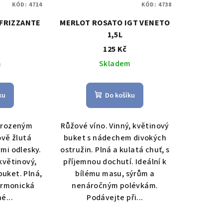
KÓD:
4714
KÓD:
4738
FRIZZANTE
MERLOT ROSATO IGT VENETO
1,5L
125 Kč
m
Skladem
ku
Do košíku
řirozeným
Růžové víno. Vinný, květinový
vě žlutá
buket s nádechem divokých
mi odlesky.
ostružin. Plná a kulatá chuť, s
květinový,
příjemnou dochutí. Ideální k
buket. Plná,
bílému masu, sýrům a
armonická
nenáročným polévkám.
é...
Podávejte při...