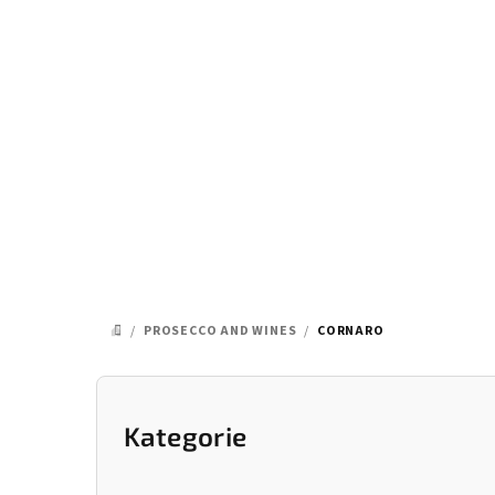
Přejít
na
obsah
/
PROSECCO AND WINES
/
CORNARO
DOMŮ
P
o
Kategorie
Přeskočit
kategorie
s