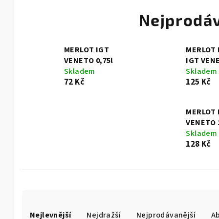
Nejprodáv
MERLOT IGT
MERLOT
VENETO 0,75l
IGT VENE
Skladem
Skladem
72 Kč
125 Kč
MERLOT 
VENETO 1
Skladem
128 Kč
Ř
Nejlevnější
Nejdražší
Nejprodávanější
A