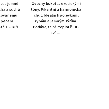
ce, s jemně
Ovocný buket, s exotickými
chá a suchá
tóny. Pikantní a harmonická
rilovanému
chuť. Ideální k polévkám,
 pečeni.
rybám a jemným sýrům.
otě 16-18°C.
Podávejte při teplotě 10 -
12°C.