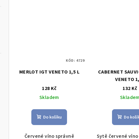
KÓD:
4729
MERLOT IGT VENETO 1,5 L
CABERNET SAUVI
VENETO 1
,75l
128 Kč
132 Kč
Skladem
Sklade
Do košíku
Do koší
Červené víno správně
Sytě červené víno 