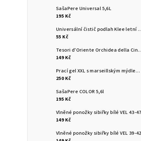
SašaPere Universal 5,6L
195 Kč
Universální čistič podlah Klee letn
55 Kč
Tesori d'Oriente Orchidea della Cina parfémovan
149 Kč
Prací gel XXL s marseillským mýdlem 5,65 L
250 Kč
SašaPere COLOR 5,6l
195 Kč
Vlněné ponožky sibiřky bílé VEL 43-4
149 Kč
Vlněné ponožky sibiřky bílé VEL 39-4
149 Kč