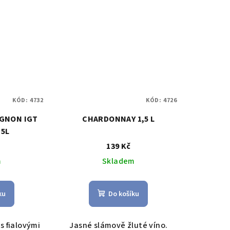
KÓD:
4732
KÓD:
4726
GNON IGT
CHARDONNAY 1,5 L
,5L
139 Kč
m
Skladem
ku
Do košíku
s fialovými
Jasné slámově žluté víno.