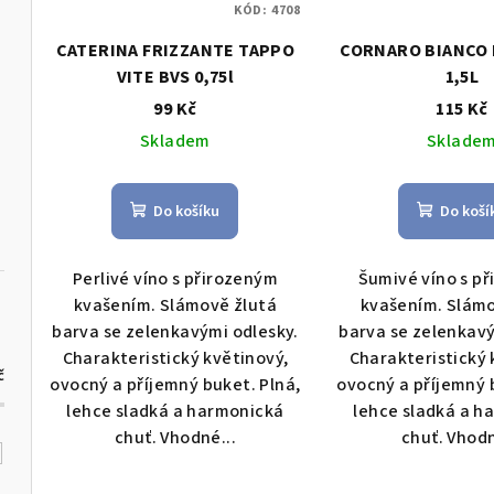
KÓD:
4708
CATERINA FRIZZANTE TAPPO
CORNARO BIANCO 
VITE BVS 0,75l
1,5L
99 Kč
115 Kč
Skladem
Sklade
Do košíku
Do koší
Perlivé víno s přirozeným
Šumivé víno s p
kvašením. Slámově žlutá
kvašením. Slámo
barva se zelenkavými odlesky.
barva se zelenkavý
Charakteristický květinový,
Charakteristický 
č
ovocný a příjemný buket. Plná,
ovocný a příjemný 
lehce sladká a harmonická
lehce sladká a h
chuť. Vhodné...
chuť. Vhodn