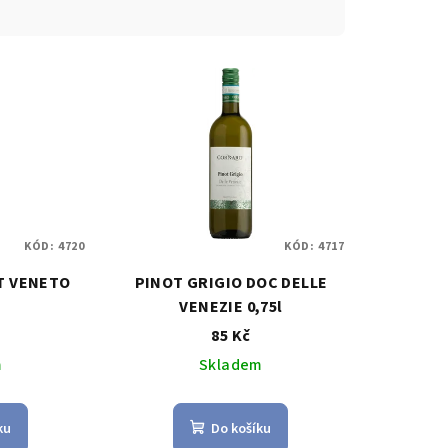
KÓD:
4720
KÓD:
4717
T VENETO
PINOT GRIGIO DOC DELLE
VENEZIE 0,75l
85 Kč
m
Skladem
ku
Do košíku