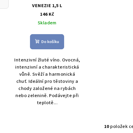
VENEZIE 1,5 L
146 Kč
Skladem
Do košíku
Intenzivní žluté víno. Ovocná,
intenzivní a charakteristická
vůně. Svěží a harmonická
chuť. Ideální pro těstoviny a
chody založené na rybách
nebo zelenině. Podávejte při
teplotě...
10
položek c
O