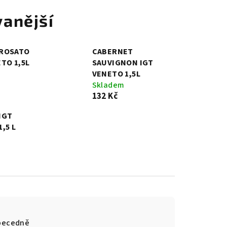
anější
 ROSATO
CABERNET
TO 1,5L
SAUVIGNON IGT
VENETO 1,5L
Skladem
132 Kč
IGT
,5 L
becedně