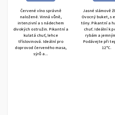
k
ů
t
Červené víno správně
Jasné slámově žl
naložené. Vinná vůně,
Ovocný buket, s 
ů
intenzivní a s nádechem
tóny. Pikantní a 
divokých ostružin. Pikantní a
chuť. Ideální k 
kulatá chuť, lehce
rybám a jemný
tříslovinová. Ideální pro
Podávejte při te
doprovod červeného masa,
12°C.
sýrů a...