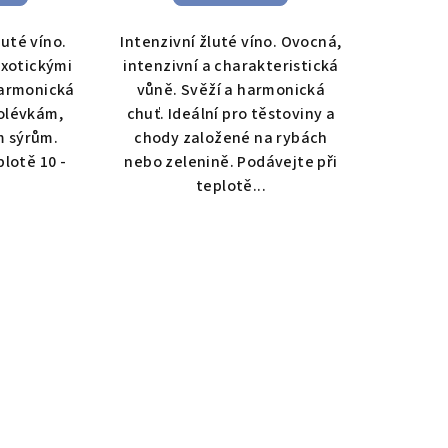
uté víno.
Intenzivní žluté víno. Ovocná,
exotickými
intenzivní a charakteristická
harmonická
vůně. Svěží a harmonická
polévkám,
chuť. Ideální pro těstoviny a
m sýrům.
chody založené na rybách
plotě 10 -
nebo zelenině. Podávejte při
teplotě...