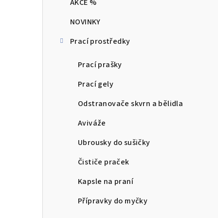
AKCE %
t
NOVINKY
r
Prací prostředky
a
n
Prací prašky
n
Prací gely
í
Odstranovače skvrn a bělidla
p
Aviváže
a
Ubrousky do sušičky
n
Čističe praček
e
Kapsle na praní
l
Přípravky do myčky