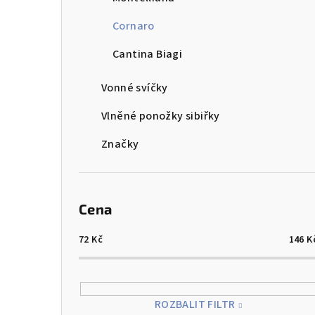
Cornaro
Cantina Biagi
Vonné svíčky
Vlněné ponožky sibiřky
Značky
Cena
72
Kč
146
K
ROZBALIT FILTR