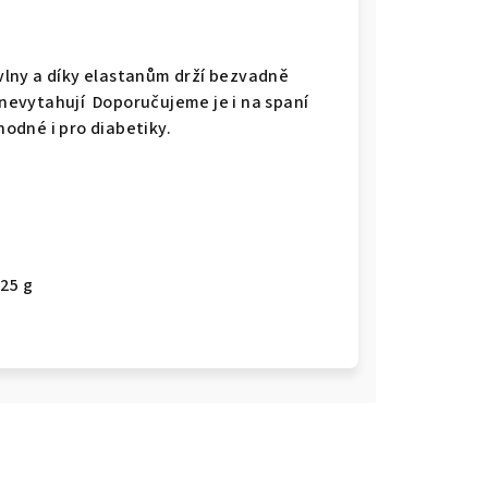
 vlny a díky elastanům drží bezvadně
i nevytahují Doporučujeme je i na spaní
odné i pro diabetiky.
25 g