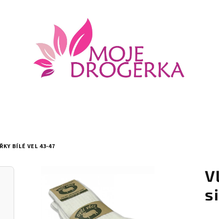
KY BÍLÉ VEL 43-47
V
s