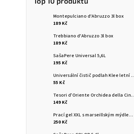
Top 10 produktů
Montepulciano d‘Abruzzo 3l box
189 Kč
Trebbiano d‘Abruzzo 3l box
189 Kč
SašaPere Universal 5,6L
195 Kč
Universální čistič podlah Klee letn
55 Kč
Tesori d'Oriente Orchidea della Cina parfémovan
149 Kč
Prací gel XXL s marseillským mýdlem 5,65 L
250 Kč