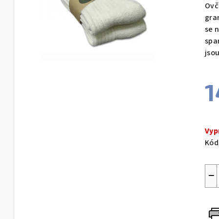
Ovčí
gra
se 
spa
jso
1
Měr
cen
Vyp
Kód
−