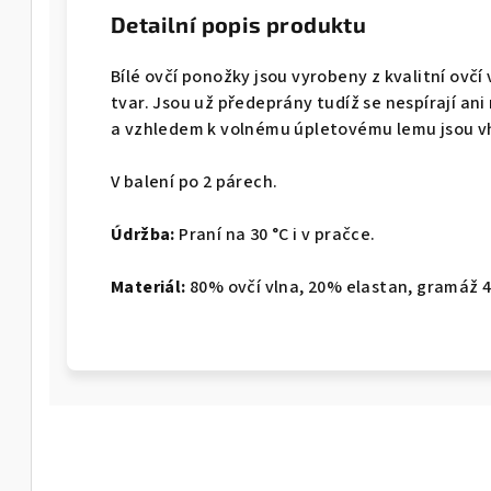
Detailní popis produktu
Bílé ovčí ponožky jsou vyrobeny z kvalitní ovčí
tvar. Jsou už předeprány tudíž se nespírají an
a vzhledem k volnému úpletovému lemu jsou vh
V balení po 2 párech.
Údržba:
Praní na 30 °C i v pračce.
Materiál:
80% ovčí vlna, 20% elastan, gramáž 4