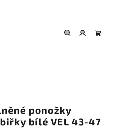
Hledat
Přihlášení
Nákupní
košík
lněné ponožky
ibiřky bílé VEL 43-47