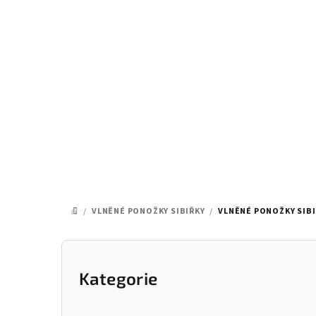
Přejít
na
obsah
/
VLNĚNÉ PONOŽKY SIBIŘKY
/
VLNĚNÉ PONOŽKY SIBIŘ
DOMŮ
P
o
Kategorie
Přeskočit
kategorie
s