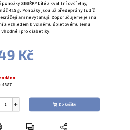
 ponožky SIBIŘKY bílé z kvalitní ovčí vlny,
máž 425 g. Ponožky jsou už předeprány tudíž
nesrážejí ani nevytahují. Doporučujeme je i na
ní a vzhledem k volnému úpletovému lemu
u vhodné i pro diabetiky.
49 Kč
ná
a:
rodáno
:
4887
+
Do košíku