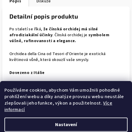
Popis
Diskuze
Detailní popis produktu
Po staletí se říká,
že čínská orchidej má silné
afrodiziakální účinky
. Čínská orchidej je
symbolem
vášně, rafinovanosti a elegance.
Orchidea della Cina od Tesori d'Oriente je exotická
květinová vůně, která okouzlí vaše smysly.
Dovezeno z Itálie
Používáme cookies, abychom Vám umožnili pohodlné
prohlížení webu a díky analýze provozu webu neustále
zlepšovali jeho funkce, výkon a použitelnost.
Více
informací
Z
Nastavení