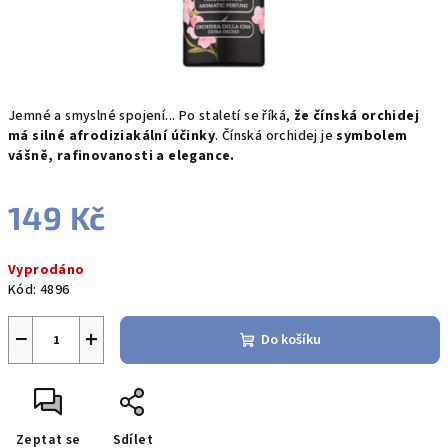
Jemné a smyslné spojení... Po staletí se říká,
že čínská orchidej
má silné afrodiziakální účinky
. Čínská orchidej je
symbolem
vášně, rafinovanosti a elegance.
149 Kč
Měrná
Vyprodáno
cena:
Kód:
4896
−
+
Do košíku
Zeptat se
Sdílet