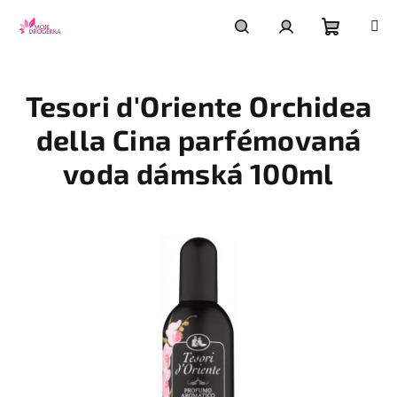
Přejít
na
obsah
Nákupní
Hledat
Přihlášení
Tesori d'Oriente Orchidea
košík
della Cina parfémovaná
voda dámská 100ml