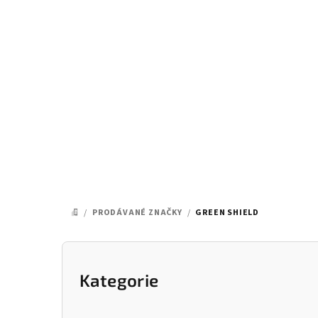
Přejít
na
obsah
/
PRODÁVANÉ ZNAČKY
/
GREEN SHIELD
DOMŮ
P
o
Kategorie
Přeskočit
kategorie
s