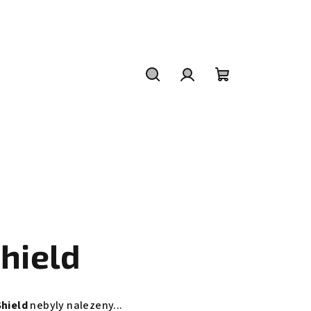
Hledat
Přihlášení
Nákupní
košík
hield
hield
nebyly nalezeny...