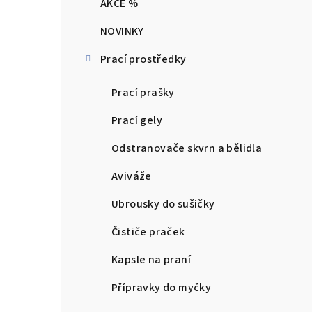
AKCE %
t
NOVINKY
r
Prací prostředky
a
n
Prací prašky
n
Prací gely
í
Odstranovače skvrn a bělidla
p
Aviváže
a
Ubrousky do sušičky
n
Čističe praček
e
Kapsle na praní
l
Přípravky do myčky