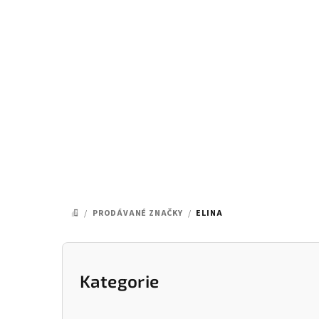
Přejít
na
obsah
/
PRODÁVANÉ ZNAČKY
/
ELINA
DOMŮ
P
o
Kategorie
Přeskočit
kategorie
s