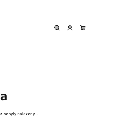
Hledat
Přihlášení
Nákupní
košík
na
na
nebyly nalezeny...