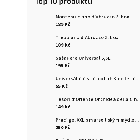
Top 10 produktů
Montepulciano d‘Abruzzo 3l box
189 Kč
Trebbiano d‘Abruzzo 3l box
189 Kč
SašaPere Universal 5,6L
195 Kč
Universální čistič podlah Klee letn
55 Kč
Tesori d'Oriente Orchidea della Cina parfémovan
149 Kč
Prací gel XXL s marseillským mýdlem 5,65 L
250 Kč