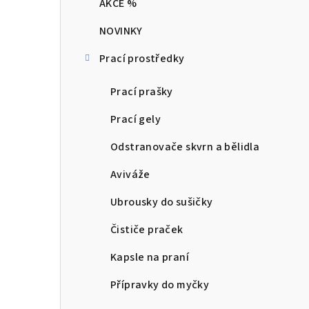
AKCE %
t
NOVINKY
r
Prací prostředky
a
n
Prací prašky
n
Prací gely
í
Odstranovače skvrn a bělidla
p
Aviváže
a
Ubrousky do sušičky
n
Čističe praček
e
Kapsle na praní
l
Přípravky do myčky