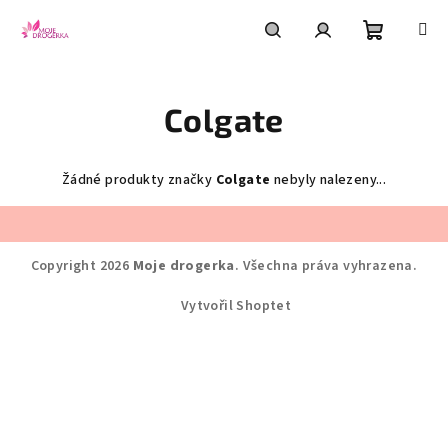
Přejít
na
obsah
Nákupní
Hledat
Přihlášení
Colgate
košík
Žádné produkty značky
Colgate
nebyly nalezeny...
Z
á
Copyright 2026
Moje drogerka
. Všechna práva vyhrazena.
p
a
Vytvořil Shoptet
t
í