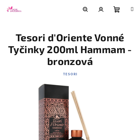
Přejít
na
obsah
Nákupní
Hledat
Přihlášení
Tesori d'Oriente Vonné
košík
Tyčinky 200ml Hammam -
bronzová
TESORI