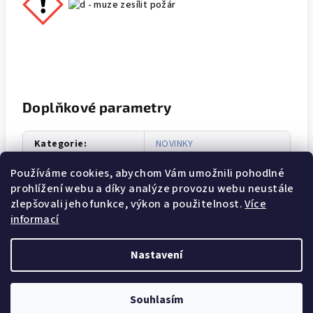
Doplňkové parametry
Kategorie
:
NOVINKY
Hmotnost
:
0.25 kg
Používáme cookies, abychom Vám umožnili pohodlné
prohlížení webu a díky analýze provozu webu neustále
EAN
:
8008970050447
zlepšovali jeho funkce, výkon a použitelnost.
Více
informací
Z
Nastavení
á
Copyright 2026
Moje drogerka
. Všechna práva vyhrazena.
p
Souhlasím