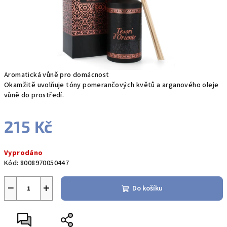
Aromatická vůně pro domácnost
Okamžitě uvolňuje tóny pomerančových květů a arganového oleje
vůně do prostředí.
215 Kč
Měrná
Vyprodáno
cena:
Kód:
8008970050447
−
+
Do košíku