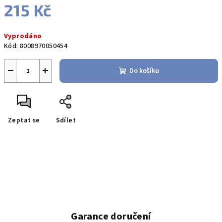
215 Kč
Měrná
Vyprodáno
cena:
Kód:
8008970050454
−
+
Do košíku
Zeptat se
Sdílet
Garance doručení