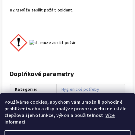
H272
Může zesílit požár; oxidant.
Doplňkové parametry
Kategorie
:
Hygienické potřeby
Hmotnost
:
0.25 kg
Používáme cookies, abychom Vám umožnili pohodlné
prohlížení webu a díky analýze provozu webu neustále
EAN
:
8008970050454
zlepšovali jeho funkce, výkon a použitelnost.
Více
informací