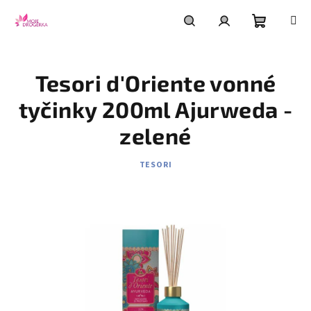
Přejít
na
obsah
Nákupní
Hledat
Přihlášení
Tesori d'Oriente vonné
košík
tyčinky 200ml Ajurweda -
zelené
TESORI