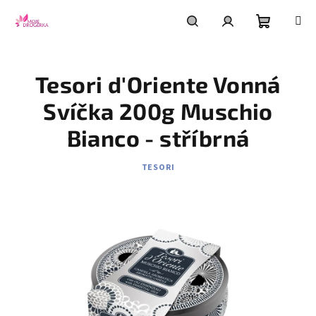
Přejít
na
obsah
Nákupní
Hledat
Přihlášení
Tesori d'Oriente Vonná
košík
Svíčka 200g Muschio
Bianco - stříbrná
TESORI