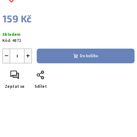
159 Kč
Měrná
Skladem
cena:
Kód:
4872
−
+
Do košíku
Zeptat se
Sdílet