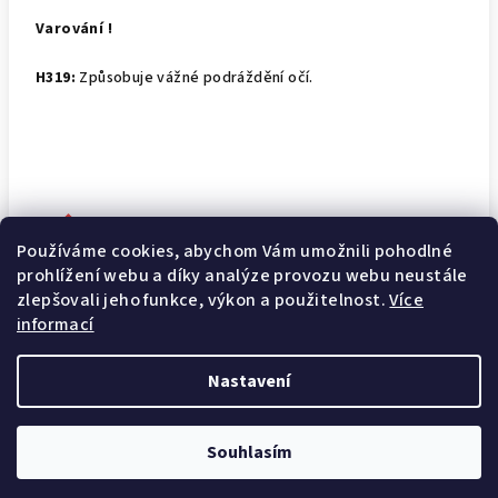
Varování !
H319:
Způsobuje vážné podráždění očí.
Používáme cookies, abychom Vám umožnili pohodlné
prohlížení webu a díky analýze provozu webu neustále
zlepšovali jeho funkce, výkon a použitelnost.
Více
informací
Z
Nastavení
á
Copyright 2026
Moje drogerka
. Všechna práva vyhrazena.
p
Souhlasím
a
Vytvořil Shoptet