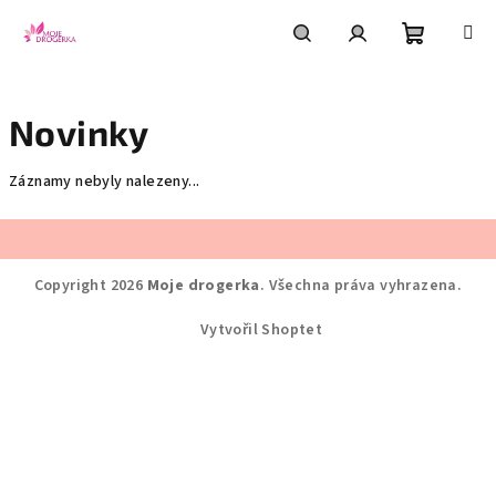
Přejít
na
obsah
Nákupní
Hledat
Přihlášení
Novinky
košík
Záznamy nebyly nalezeny...
Z
á
Copyright 2026
Moje drogerka
. Všechna práva vyhrazena.
p
a
Vytvořil Shoptet
t
í