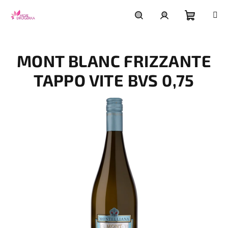
Přejít
na
obsah
Nákupní
Hledat
Přihlášení
MONT BLANC FRIZZANTE
košík
TAPPO VITE BVS 0,75