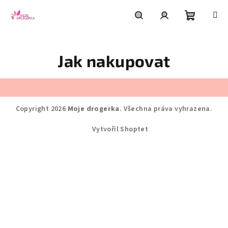
Přejít
na
obsah
Nákupní
Hledat
Přihlášení
Jak nakupovat
košík
Z
á
Copyright 2026
Moje drogerka
. Všechna práva vyhrazena.
p
a
Vytvořil Shoptet
t
í